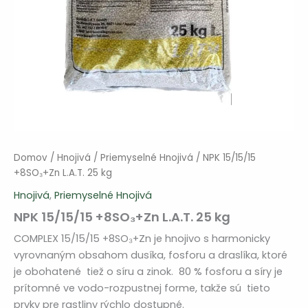
Domov
/
Hnojivá
/
Priemyselné Hnojivá
/ NPK 15/15/15
+8SO₃+Zn L.A.T. 25 kg
Hnojivá
,
Priemyselné Hnojivá
NPK 15/15/15 +8SO₃+Zn L.A.T. 25 kg
COMPLEX 15/15/15 +8SO₃+Zn je hnojivo s harmonicky
vyrovnaným obsahom dusíka, fosforu a draslíka, ktoré
je obohatené tiež o síru a zinok. 80 % fosforu a síry je
prítomné ve vodo-rozpustnej forme, takže sú tieto
prvky pre rastliny rýchlo dostupné.