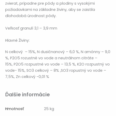
zvierat, prípadne pre pôdy a plodiny s vysokými
požiadavkami na základne živiny, aby se zaistila
dlohodobá úrodnost pôdy.
Veľkosť granulí 3,1 – 3,9 mm
Hlavné Živiny:
N celkový – 15%, N dusičnanový – 6,0 %, N amónny – 9,0
%, P2O5 rozustné vo vode a neutrálnom citráte –
15%, P2O5 rozpustné vo vode – 13,5 %, K2O rozpustný vo
vode- 15%, SO3 celkový – 8% ,SO3 ropustný vo vode –
7,5%, Zn celkový -0,01 %
Ďalšie informácie
Hmotnosť
25 kg