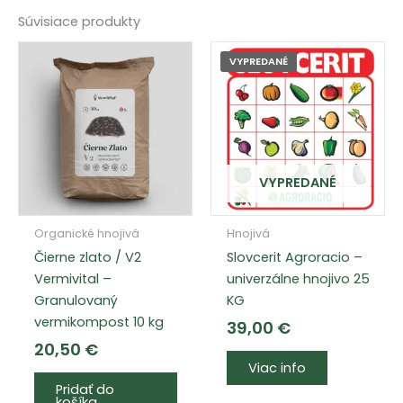
Súvisiace produkty
VYPREDANÉ
VYPREDANÉ
Organické hnojivá
Hnojivá
Čierne zlato / V2
Slovcerit Agroracio –
Vermivital –
univerzálne hnojivo 25
Granulovaný
KG
vermikompost 10 kg
39,00
€
20,50
€
Viac info
Pridať do
košíka