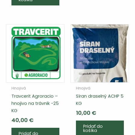
Hnojivá
Hnojivá
Travcerit Agroracio –
Síran draselný ACHP 5
hnojivo na trávnik -25
KG
KG
10,00
€
40,00
€
Pridať do
košíka
Pridať do