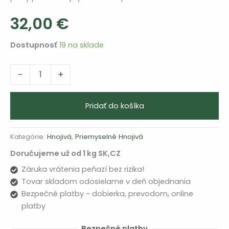
32,00
€
Dostupnosť
19 na sklade
množstvo
Alternative:
-
+
NPK
15/15/15
+8SO₃+Zn
Pridať do košíka
L.A.T.
25
kg
Kategórie:
Hnojivá
,
Priemyselné Hnojivá
Doručujeme už od 1 kg SK,CZ
Záruka vrátenia peňazí bez rizika!
Tovar skladom odosielame v deň objednania
Bezpečné platby - dobierka, prevodom, online
platby
Bezpečné platby