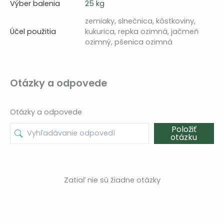
Výber balenia
25 kg
zemiaky, slnečnica, kôstkoviny,
Účel použitia
kukurica, repka ozimná, jačmeň
ozimný, pšenica ozimná
Otázky a odpovede
Otázky a odpovede
Položiť
otázku
Zatiaľ nie sú žiadne otázky