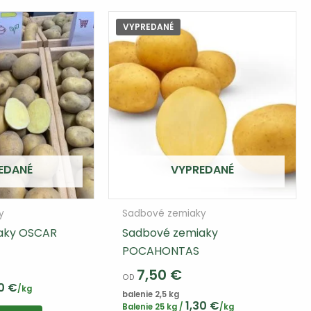
VYPREDANÉ
EDANÉ
VYPREDANÉ
y
Sadbové zemiaky
aky OSCAR
Sadbové zemiaky
POCAHONTAS
7,50
€
OD
80
€
/kg
balenie 2,5 kg
1,30
€
Balenie 25 kg /
/kg