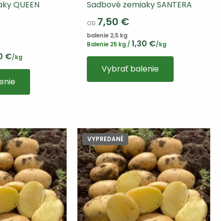
aky QUEEN
Sadbové zemiaky SANTERA
7,50
€
OD
balenie 2,5 kg
1,30
€
Balenie 25 kg /
/kg
60
€
Tento
/kg
Vybrať balenie
výrobok
enie
má
viacero
variantov.
Varianty
si
VYPREDANÉ
môžete
vybrať
na
stránke
produktu