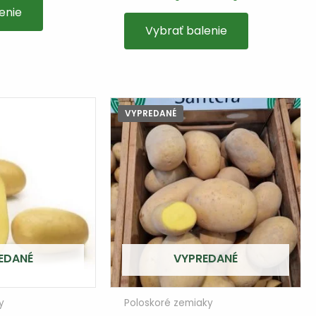
enie
Vybrať balenie
VYPREDANÉ
EDANÉ
VYPREDANÉ
y
Poloskoré zemiaky