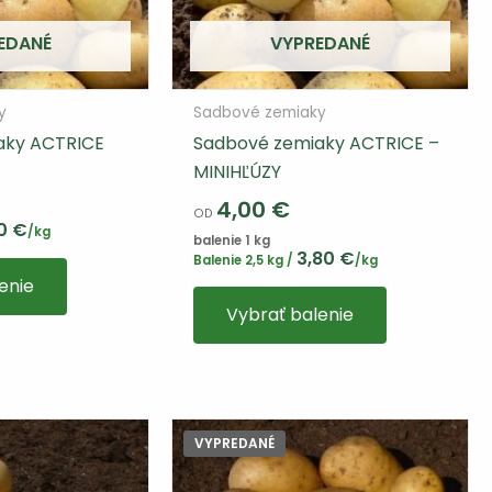
EDANÉ
VYPREDANÉ
y
Sadbové zemiaky
aky ACTRICE
Sadbové zemiaky ACTRICE –
MINIHĽÚZY
4,00
€
OD
30
€
/kg
balenie 1 kg
3,80
€
Tento
Balenie 2,5 kg /
/kg
enie
výrobok
Tento
Vybrať balenie
má
výrobok
viacero
má
variantov.
viacero
Varianty
variantov.
si
Varianty
VYPREDANÉ
môžete
si
vybrať
môžete