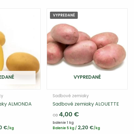
variantov.
Varianty
VYPREDANÉ
si
môžete
vybrať
na
stránke
produktu
EDANÉ
VYPREDANÉ
ky
Sadbové zemiaky
iaky ALMONDA
Sadbové zemiaky ALOUETTE
4,00
€
OD
balenie 1 kg
30
€
2,20
€
/kg
Balenie 5 kg /
/kg