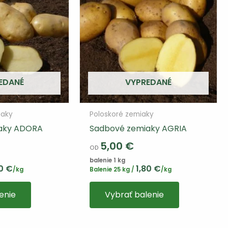
na
vybrať
stránke
na
produktu
stránke
produktu
EDANÉ
VYPREDANÉ
iaky
Poloskoré zemiaky
aky ADORA
Sadbové zemiaky AGRIA
5,00
€
OD
balenie 1 kg
60
€
1,80
€
/kg
Balenie 25 kg /
/kg
Tento
enie
Vybrať balenie
výrobok
má
viacero