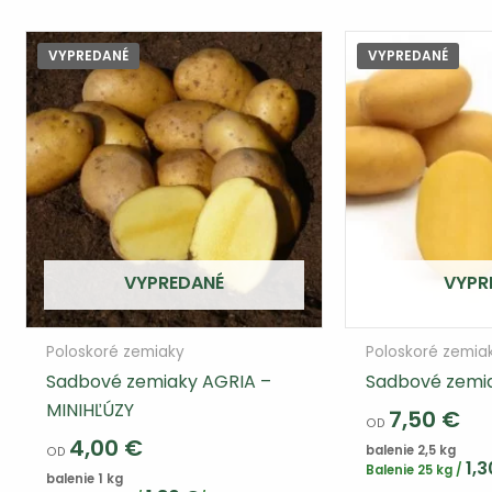
Varianty
si
VYPREDANÉ
VYPREDANÉ
môžete
vybrať
na
stránke
produktu
VYPREDANÉ
VYPR
Poloskoré zemiaky
Poloskoré zemia
Sadbové zemiaky AGRIA –
Sadbové zem
MINIHĽÚZY
7,50
€
OD
4,00
€
balenie 2,5 kg
OD
1,
Balenie 25 kg /
balenie 1 kg