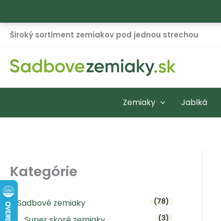
Preskočiť
Široký sortiment zemiakov pod jednou strechou
na
obsah
Zemiaky
Jablká
Kategórie
78 produktov
78
Sadbové zemiaky
3 produkty
3
Super skoré zemiaky