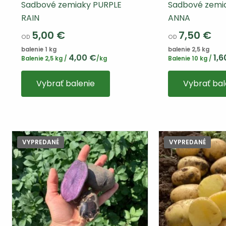
Sadbové zemiaky PURPLE
Sadbové zemi
RAIN
ANNA
5,00
€
7,50
€
OD
OD
balenie 1 kg
balenie 2,5 kg
4,00
€
1,
Balenie 2,5 kg /
/kg
Balenie 10 kg /
Tento
Vybrať balenie
Vybrať bal
výrobok
má
viacero
variantov.
Varianty
VYPREDANÉ
VYPREDANÉ
si
môžete
vybrať
na
stránke
produktu