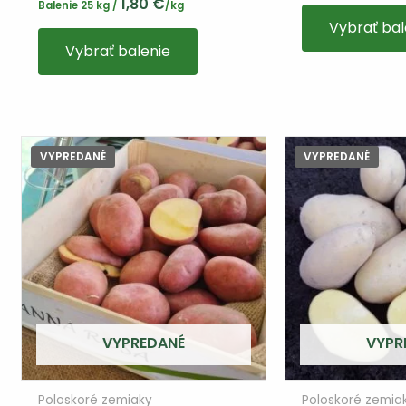
1,80
€
Balenie 25 kg /
/kg
Vybrať bal
Vybrať balenie
VYPREDANÉ
VYPREDANÉ
VYPREDANÉ
VYPR
Poloskoré zemiaky
Poloskoré zemia