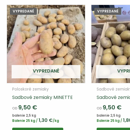
VYPREDANÉ
VYPREDANÉ
VYPREDANÉ
VYPR
Poloskoré zemiaky
Sadbové zemiak
Sadbové zemiaky MINETTE
Sadbové zemi
9,50
€
9,50
€
OD
OD
balenie 2,5 kg
balenie 2,5 kg
1,30
€
1,
Balenie 25 kg /
/kg
Balenie 25 kg /
Tento