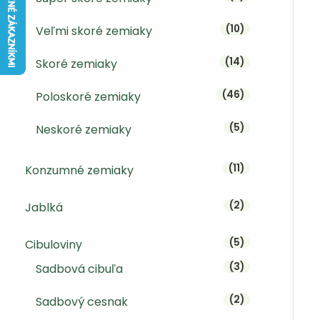
10 produktov
10
Veľmi skoré zemiaky
14 produktov
14
Skoré zemiaky
46 produktov
46
Poloskoré zemiaky
5 produktov
5
Neskoré zemiaky
11 produktov
11
Konzumné zemiaky
2 produkty
2
Jablká
5 produktov
5
Cibuloviny
3 produkty
3
Sadbová cibuľa
2 produkty
2
Sadbový cesnak