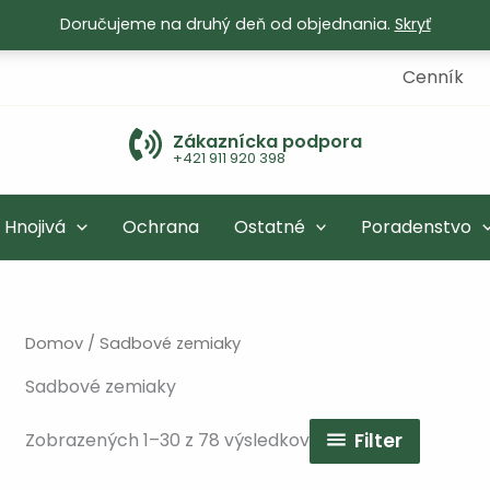
Doručujeme na druhý deň od objednania.
Skryť
Cenník
Zákaznícka podpora
+421 911 920 398
Hnojivá
Ochrana
Ostatné
Poradenstvo
Domov
/ Sadbové zemiaky
Sadbové zemiaky
Zobrazených 1–30 z 78 výsledkov
Filter