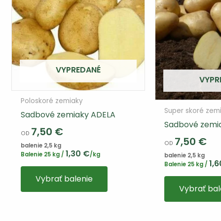
VYPREDANÉ
VYPR
Poloskoré zemiaky
Super skoré zem
Sadbové zemiaky ADELA
Sadbové zemi
7,50
€
OD
7,50
€
OD
balenie 2,5 kg
1,30
€
Balenie 25 kg /
/kg
balenie 2,5 kg
1,
Balenie 25 kg /
Tento
Vybrať balenie
výrobok
Vybrať bal
má
viacero
variantov.