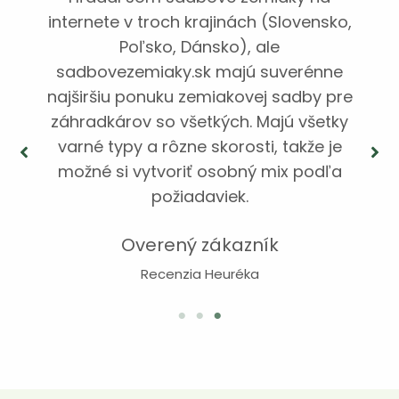
času. Môžem si vybrať odrodu podľa
pôdnych podmienok a okamžite získať
informácie o odporúčanej ochrane.
Výnosy sa zvýšili a pestovanie je oveľa
plynulejšie.“
Ján H
.
Žilina