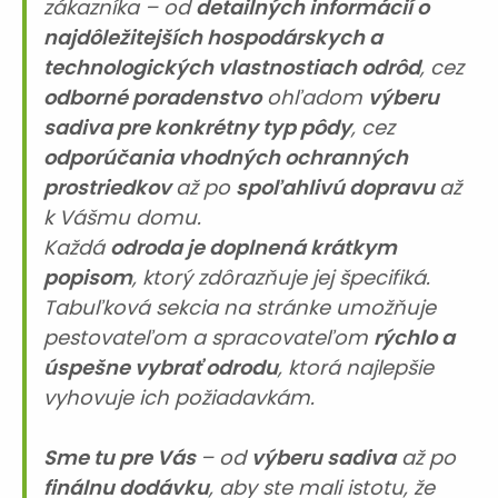
zákazníka – od
detailných informácií o
najdôležitejších hospodárskych a
technologických vlastnostiach odrôd
, cez
odborné poradenstvo
ohľadom
výberu
sadiva pre konkrétny typ pôdy
, cez
odporúčania vhodných ochranných
prostriedkov
až po
spoľahlivú dopravu
až
k Vášmu domu.
Každá
odroda je doplnená krátkym
popisom
, ktorý zdôrazňuje jej špecifiká.
Tabuľková sekcia na stránke umožňuje
pestovateľom a spracovateľom
rýchlo a
úspešne vybrať odrodu
, ktorá najlepšie
vyhovuje ich požiadavkám.
Sme tu pre Vás
– od
výberu sadiva
až po
finálnu dodávku
, aby ste mali istotu, že