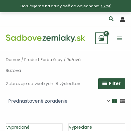
Doručujeme na druhý deň od objednania.
Skryť
Preskočiť
na
obsah
Domov
/ Produkt Farba šupy / Ružová
Ružová
Filter
Zobrazuje sa všetkych 18 výsledkov
Vypredané
Vypredané