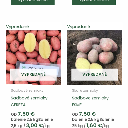
výrobok
má
viacero
variantov.
Vypredané
Vypredané
Varianty
si
môžete
vybrať
na
stránke
produktu
VYPREDANÉ
VYPREDANÉ
Sadbové zemiaky
Skoré zemiaky
Sadbové zemiaky
Sadbove zemiaky
CEREZA
ESME
7,50
€
7,50
€
OD
OD
balenie 2,5 kg
Balenie
balenie 2,5 kg
Balenie
3,00
€
1,60
€
2,5 kg /
/kg
25 kg /
/kg