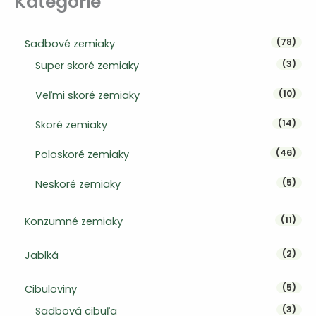
Kategórie
stránke
strán
produktu
produ
78 p
78
Sadbové zemiaky
3 pr
3
Super skoré zemiaky
10 p
10
Veľmi skoré zemiaky
14 p
14
Skoré zemiaky
46 p
46
Poloskoré zemiaky
5 pr
5
Neskoré zemiaky
11 pr
11
Konzumné zemiaky
2 pr
2
Jablká
5 pr
5
Cibuloviny
3 pr
3
Sadbová cibuľa