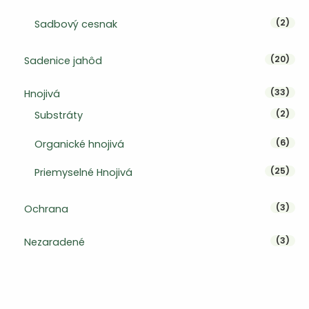
2 pr
2
Sadbový cesnak
20 p
20
Sadenice jahôd
33 p
33
Hnojivá
2 pr
2
Substráty
6 pr
6
Organické hnojivá
25 p
25
Priemyselné Hnojivá
3 pr
3
Ochrana
3 pr
3
Nezaradené