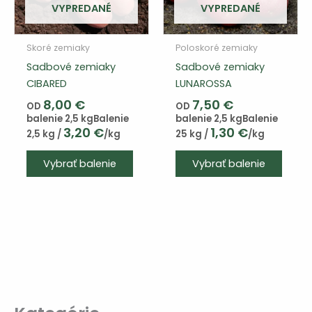
produktu
VYPREDANÉ
VYPREDANÉ
Skoré zemiaky
Poloskoré zemiaky
Sadbové zemiaky
Sadbové zemiaky
CIBARED
LUNAROSSA
8,00
€
7,50
€
OD
OD
balenie 2,5 kg
Balenie
balenie 2,5 kg
Balenie
3,20
€
1,30
€
2,5 kg /
/kg
25 kg /
/kg
Tento
Tento
Vybrať balenie
Vybrať balenie
výrobok
výrob
má
má
viacero
viace
variantov.
varian
Varianty
Varia
si
si
môžete
môže
vybrať
vybra
na
na