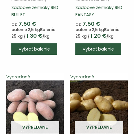
Sadbové zemiaky RED
Sadbové zemiaky RED
BULLET
FANTASY
7,50
€
7,50
€
OD
OD
balenie 2,5 kg
Balenie
balenie 2,5 kg
Balenie
1,30
€
1,20
€
25 kg /
/kg
25 kg /
/kg
Vybrať balenie
Vybrať balenie
Vypredané
Vypredané
VYPREDANÉ
VYPREDANÉ