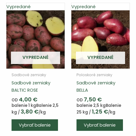
variantov.
Vypredané
Vypredané
Varianty
si
môžete
vybrať
na
stránke
produktu
VYPREDANÉ
VYPREDANÉ
Sadbové zemiaky
Poloskoré zemiaky
Sadbové zemiaky
Sadbové zemiaky
BALTIC ROSE
BELLA
4,00
€
7,50
€
OD
OD
balenie 1 kg
Balenie 2,5
balenie 2,5 kg
Balenie
3,80
€
1,25
€
kg /
/kg
25 kg /
/kg
Tento
Tento
Vybrať balenie
Vybrať balenie
výrobok
výrob
má
má