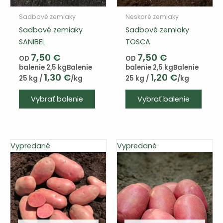
Sadbové zemiaky
Neskoré zemiaky
Sadbové zemiaky
Sadbové zemiaky
SANIBEL
TOSCA
7,50
€
7,50
€
OD
OD
balenie 2,5 kg
Balenie
balenie 2,5 kg
Balenie
1,30
€
1,20
€
25 kg /
/kg
25 kg /
/kg
Tento
Vybrať balenie
Vybrať balenie
výrobok
má
viacero
variantov.
Vypredané
Vypredané
Varianty
si
môžete
vybrať
na
stránke