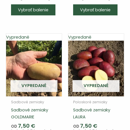
Tento
Vybrať balenie
Vybrať balenie
výrob
má
viace
varian
Vypredané
Vypredané
Varia
si
môže
vybra
na
strán
produ
VYPREDANÉ
VYPREDANÉ
Sadbové zemiaky
Poloskoré zemiaky
Sadbové zemiaky
Sadbové zemiaky
GOLDMARIE
LAURA
7,50
€
7,50
€
OD
OD