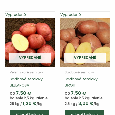
viacero
viace
variantov.
varian
Vypredané
Vypredané
Varianty
Varia
si
si
môžete
môže
vybrať
vybra
na
na
stránke
strán
produktu
produ
VYPREDANÉ
VYPREDANÉ
Veľmi skoré zemiaky
Sadbové zemiaky
Sadbové zemiaky
Sadbové zemiaky
BELLAROSA
BIRGIT
7,50
€
7,50
€
OD
OD
balenie 2,5 kg
Balenie
balenie 2,5 kg
Balenie
1,20
€
3,00
€
25 kg /
/kg
2,5 kg /
/kg
Tento
Vybrať balenie
Vybrať balenie