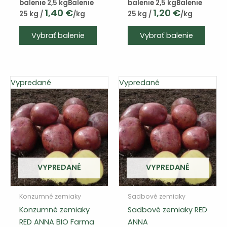
balenie 2,5 kg
Balenie
balenie 2,5 kg
Balenie
1,40
€
1,20
€
25 kg /
/kg
25 kg /
/kg
Tento
Vybrať balenie
Vybrať balenie
výrob
má
viace
varian
Vypredané
Vypredané
Varia
si
môže
vybra
na
strán
produ
VYPREDANÉ
VYPREDANÉ
Konzumné zemiaky
Sadbové zemiaky
Konzumné zemiaky
Sadbové zemiaky RED
RED ANNA BIO Farma
ANNA