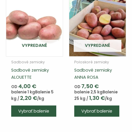
VYPREDANÉ
VYPREDANÉ
Sadbové zemiaky
Poloskoré zemiaky
Sadbové zemiaky
Sadbové zemiaky
ALOUETTE
ANNA ROSA
4,00
€
7,50
€
OD
OD
balenie 1 kg
Balenie 5
balenie 2,5 kg
Balenie
2,20
€
1,30
€
kg /
/kg
25 kg /
/kg
Tento
Vybrať balenie
Vybrať balenie
výrobok
má
viacero