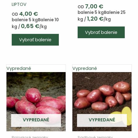
LIPTOV
7,00
€
OD
balenie 5 kg
Balenie 25
4,00
€
OD
1,20
€
kg /
/kg
balenie 5 kg
Balenie 10
0,65
€
kg /
/kg
Tento
Vybrať balenie
Tento
výrob
Vybrať balenie
výrobok
má
má
viace
viacero
varian
variantov.
Varia
Vypredané
Vypredané
Varianty
si
si
môže
môžete
vybra
vybrať
na
na
strán
stránke
produ
produktu
VYPREDANÉ
VYPREDANÉ
Poloskoré zemiaky
Sadbové zemiaky