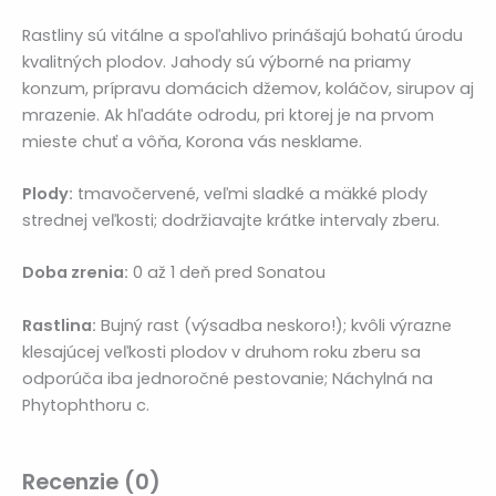
Rastliny sú vitálne a spoľahlivo prinášajú bohatú úrodu
kvalitných plodov. Jahody sú výborné na priamy
konzum, prípravu domácich džemov, koláčov, sirupov aj
mrazenie. Ak hľadáte odrodu, pri ktorej je na prvom
mieste chuť a vôňa, Korona vás nesklame.
Plody:
tmavočervené, veľmi sladké a mäkké plody
strednej veľkosti; dodržiavajte krátke intervaly zberu.
Doba zrenia:
0 až 1 deň pred Sonatou
Rastlina:
Bujný rast (výsadba neskoro!); kvôli výrazne
klesajúcej veľkosti plodov v druhom roku zberu sa
odporúča iba jednoročné pestovanie; Náchylná na
Phytophthoru c.
Recenzie (0)