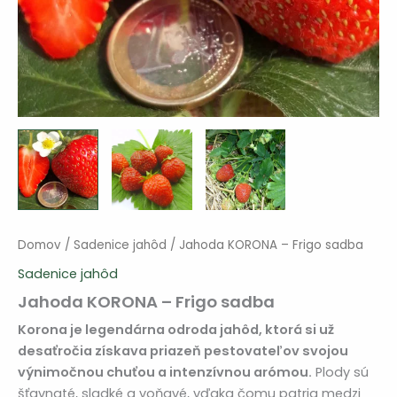
Domov
/
Sadenice jahôd
/ Jahoda KORONA – Frigo sadba
Sadenice jahôd
Jahoda KORONA – Frigo sadba
Korona je legendárna odroda jahôd, ktorá si už
desaťročia získava priazeň pestovateľov svojou
výnimočnou chuťou a intenzívnou arómou.
Plody sú
šťavnaté, sladké a voňavé, vďaka čomu patria medzi