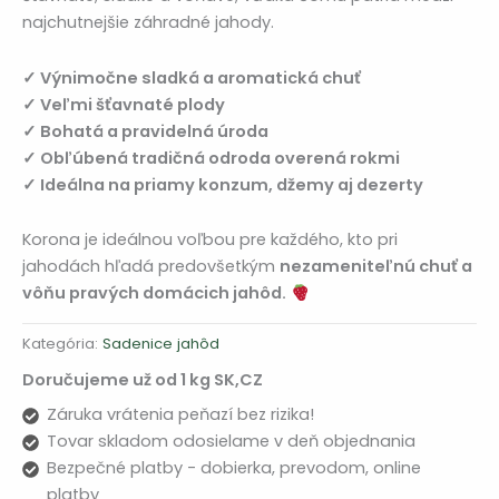
najchutnejšie záhradné jahody.
✓ Výnimočne sladká a aromatická chuť
✓ Veľmi šťavnaté plody
✓ Bohatá a pravidelná úroda
✓ Obľúbená tradičná odroda overená rokmi
✓ Ideálna na priamy konzum, džemy aj dezerty
Korona je ideálnou voľbou pre každého, kto pri
jahodách hľadá predovšetkým
nezameniteľnú chuť a
vôňu pravých domácich jahôd.
Kategória:
Sadenice jahôd
Doručujeme už od 1 kg SK,CZ
Záruka vrátenia peňazí bez rizika!
Tovar skladom odosielame v deň objednania
Bezpečné platby - dobierka, prevodom, online
platby