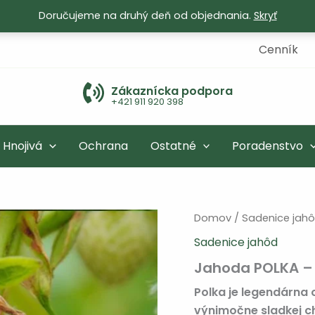
Doručujeme na druhý deň od objednania.
Skryť
Cenník
Zákaznícka podpora
+421 911 920 398
Hnojivá
Ochrana
Ostatné
Poradenstvo
Domov
/
Sadenice jah
Sadenice jahôd
Jahoda POLKA – 
Polka je legendárna 
výnimočne sladkej ch