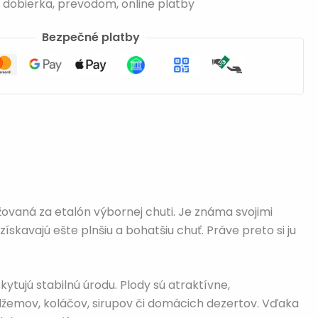
 dobierka, prevodom, online platby
Bezpečné platby
žovaná za etalón výbornej chuti. Je známa svojimi
skavajú ešte plnšiu a bohatšiu chuť. Práve preto si ju
tujú stabilnú úrodu. Plody sú atraktívne,
 džemov, koláčov, sirupov či domácich dezertov. Vďaka