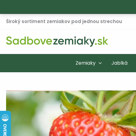
Preskočiť
Široký sortiment zemiakov pod jednou strechou
na
obsah
Zemiaky
Jablká