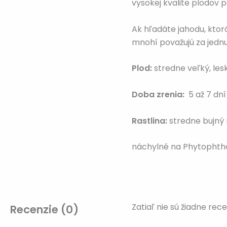
vysokej kvalite plodov 
Ak hľadáte jahodu, ktorá
mnohí považujú za jednu
Plod:
stredne veľký, les
Doba zrenia:
5 až 7 dní
Rastlina:
stredne bujný r
náchylné na Phytophtho
Zatiaľ nie sú žiadne rec
Recenzie (0)