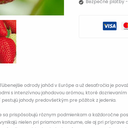
Bezpečné platby -
ľúbenejšie odrody jahôd v Európe a už desaťročia je pova
odmi s intenzívnou jahodovou arómou, ktoré dozrievaním zí
rí pestujú jahody predovšetkým pre pôžitok z jedenia.
bre sa prispôsobujú rôznym podmienkam a každoročne posky
ynikajú nielen pri priamom konzume, ale aj pri príprave