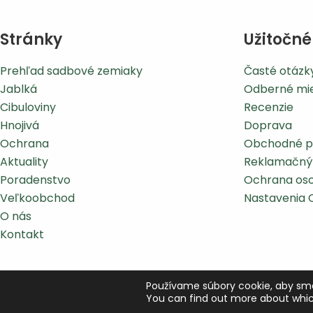
Stránky
Užitočné
Prehľad sadbové zemiaky
Časté otázk
Jablká
Odberné mi
Cibuloviny
Recenzie
Hnojivá
Doprava
Ochrana
Obchodné p
Aktuality
Reklamačný
Poradenstvo
Ochrana oso
Veľkoobchod
Nastavenia 
O nás
Kontakt
Používame súbory cookie, aby sme 
You can find out more about whic