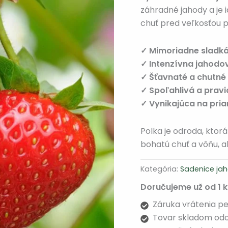
záhradné jahody a je 
chuť pred veľkosťou p
✓ Mimoriadne sladká
✓ Intenzívna jahod
✓ Šťavnaté a chutné
✓ Spoľahlivá a prav
✓ Vynikajúca na pri
Polka je odroda, ktor
bohatú chuť a vôňu, 
Kategória:
Sadenice ja
Doručujeme už od 1 
Záruka vrátenia peň
Tovar skladom odo