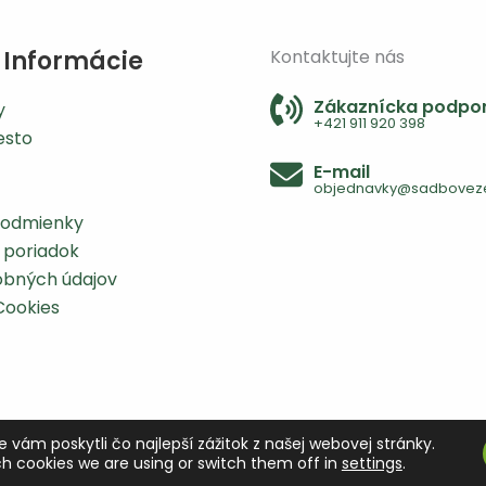
 Informácie
Kontaktujte nás
Zákaznícka podpo
y
+421 911 920 398
esto
E-mail
objednavky@sadboveze
odmienky
 poriadok
bných údajov
Cookies
vám poskytli čo najlepší zážitok z našej webovej stránky.
h cookies we are using or switch them off in
settings
.
Autorské práva © 2010-2026 sadbovezemiaky.sk