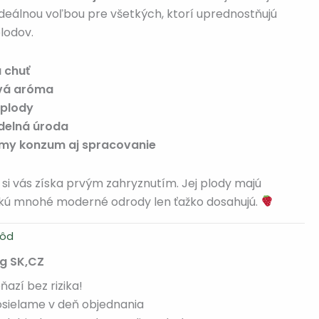
ideálnou voľbou pre všetkých, ktorí uprednostňujú
lodov.
 chuť
ová aróma
 plody
idelná úroda
amy konzum aj spracovanie
á si vás získa prvým zahryznutím. Jej plody majú
akú mnohé moderné odrody len ťažko dosahujú.
hôd
kg SK,CZ
azí bez rizika!
sielame v deň objednania