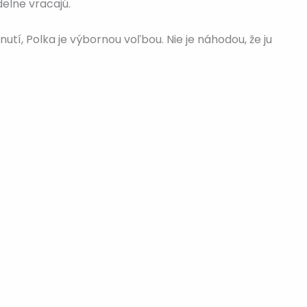
delne vracajú.
utí, Polka je výbornou voľbou. Nie je náhodou, že ju