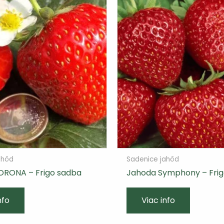
ahôd
Sadenice jahôd
ORONA – Frigo sadba
Jahoda Symphony – Fri
nfo
Viac info