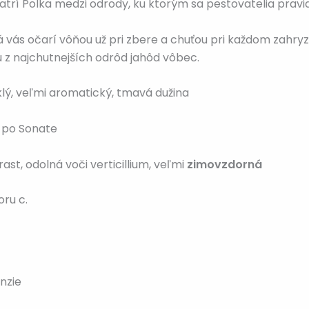
patrí Polka medzi odrody, ku ktorým sa pestovatelia pravi
 vás očarí vôňou už pri zbere a chuťou pri každom zahryzn
 z najchutnejších odrôd jahôd vôbec.
klý, veľmi aromatický, tmavá dužina
 po Sonate
ast, odolná voči verticillium, veľmi
zimovzdorná
ru c.
enzie