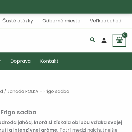
Časté otázky
Odberné miesto
Veľkoobchod
Doprava
Kontakt
ôd
/ Jahoda POLKA – Frigo sadba
Frigo sadba
odroda jahôd, ktorá si získala obľubu vďaka svojej
uti a intenzívnej aróme.
Patrí medzi najchutnejšie