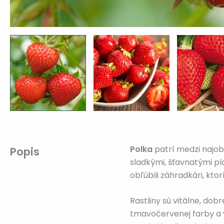
Polka
patrí medzi najob
Popis
sladkými, šťavnatými pl
obľúbili záhradkári, kto
Rastliny sú vitálne, do
tmavočervenej farby a v