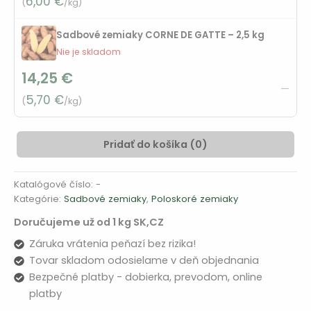
6,00
€
(
/kg)
Sadbové zemiaky CORNE DE GATTE – 2,5 kg
Nie je skladom
14,25
€
—
5,70
€
(
/kg)
Pridať do košíka (
0
)
Alternative:
Katalógové číslo:
-
Kategórie:
Sadbové zemiaky
,
Poloskoré zemiaky
Doručujeme už od 1 kg SK,CZ
Záruka vrátenia peňazí bez rizika!
Tovar skladom odosielame v deň objednania
Bezpečné platby - dobierka, prevodom, online
platby