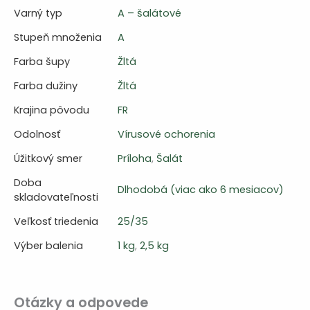
Varný typ
A – šalátové
Stupeň množenia
A
Farba šupy
Žltá
Farba dužiny
Žltá
Krajina pôvodu
FR
Odolnosť
Vírusové ochorenia
Úžitkový smer
Príloha
,
Šalát
Doba
Dlhodobá (viac ako 6 mesiacov)
skladovateľnosti
Veľkosť triedenia
25/35
Výber balenia
1 kg
,
2,5 kg
Otázky a odpovede