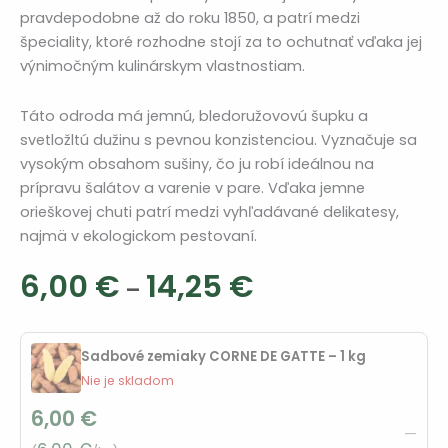
pravdepodobne až do roku 1850, a patrí medzi
špeciality, ktoré rozhodne stojí za to ochutnať vďaka jej
výnimočným kulinárskym vlastnostiam.
Táto odroda má jemnú, bledoružovovú šupku a
svetložltú dužinu s pevnou konzistenciou. Vyznačuje sa
vysokým obsahom sušiny, čo ju robí ideálnou na
prípravu šalátov a varenie v pare. Vďaka jemne
orieškovej chuti patrí medzi vyhľadávané delikatesy,
najmä v ekologickom pestovaní.
Cenový
6,00
€
14,25
€
–
rozsah:
6,00 €
Sadbové zemiaky CORNE DE GATTE – 1 kg
až
Nie je skladom
6,00
€
14,25 €
—