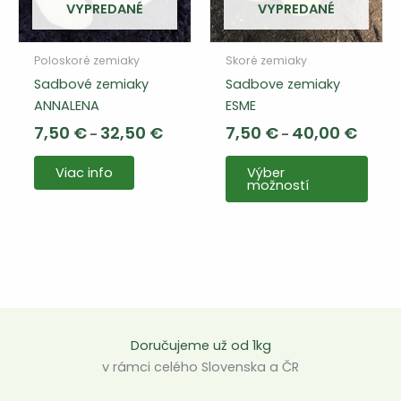
produktu
VYPREDANÉ
VYPREDANÉ
Poloskoré zemiaky
Skoré zemiaky
Sadbové zemiaky
Sadbove zemiaky
ANNALENA
ESME
Cenový
Cenov
7,50
€
32,50
€
7,50
€
40,00
€
–
–
rozsah:
rozsah
Tent
7,50 €
7,50 €
Viac info
Výber
až
až
výro
možností
32,50 €
40,00 
má
viac
varia
Varia
si
môže
vybra
Doručujeme už od 1kg
na
v rámci celého Slovenska a ČR
strá
prod