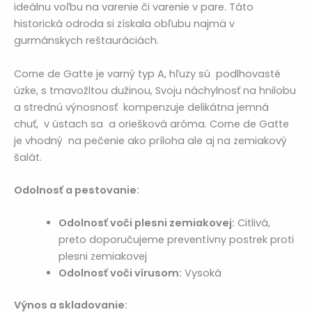
ideálnu voľbu na varenie či varenie v pare. Táto
historická odroda si získala obľubu najmä v
gurmánskych reštauráciách.
Corne de Gatte je varný typ A, hľuzy sú p
odlhovasté
úzke, s tmavožltou dužinou, Svoju náchylnosť na hnilobu
a strednú výnosnosť kompenzuje delikátna jemná
chuť, v ústach sa a oriešková aróma. Corne de Gatte
je vhodný na pečenie ako príloha ale aj na zemiakový
šalát.
Odolnosť a pestovanie:
Odolnosť voči plesni zemiakovej:
Citlivá,
preto doporučujeme preventívny postrek proti
plesni zemiakovej
Odolnosť voči vírusom:
Vysoká
Výnos a skladovanie: