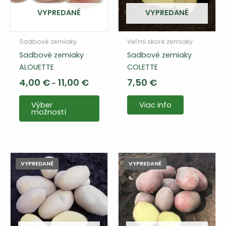
VYPREDANÉ
VYPREDANÉ
Sadbové zemiaky
Veľmi skoré zemiaky
Sadbové zemiaky
Sadbové zemiaky
ALOUETTE
COLETTE
Cenový
4,00
€
11,00
€
7,50
€
–
rozsah:
Tento
4,00 €
Výber
Viac info
až
výrobok
možností
11,00 €
má
viacero
variantov.
Varianty
VYPREDANÉ
VYPREDANÉ
si
môžete
vybrať
na
stránke