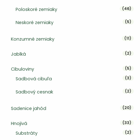
46 p
46
Poloskoré zemiaky
5 pr
5
Neskoré zemiaky
11 pr
11
Konzumné zemiaky
2 pr
2
Jablká
5 pr
5
Cibuloviny
3 pr
3
Sadbová cibuľa
2 pr
2
Sadbový cesnak
20 p
20
Sadenice jahôd
33 p
33
Hnojivá
2 pr
2
Substráty