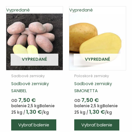
variantov.
Vypredané
Vypredané
Varianty
si
môžete
vybrať
na
stránke
produktu
VYPREDANÉ
VYPREDANÉ
Sadbové zemiaky
Poloskoré zemiaky
Sadbové zemiaky
Sadbové zemiaky
SANIBEL
SIMONETTA
7,50
€
7,50
€
OD
OD
balenie 2,5 kg
Balenie
balenie 2,5 kg
Balenie
1,30
€
1,30
€
25 kg /
/kg
25 kg /
/kg
Tento
Tento
Vybrať balenie
Vybrať balenie
výrobok
výrob