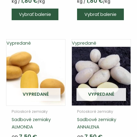
1,80
€
1,80
€
kg /
/kg
kg /
/kg
Tento
Vybrať balenie
Vybrať balenie
výrobok
má
viacero
variantov.
Vypredané
Vypredané
Varianty
si
môžete
vybrať
na
stránke
produktu
VYPREDANÉ
VYPREDANÉ
Poloskoré zemiaky
Poloskoré zemiaky
Sadbové zemiaky
Sadbové zemiaky
ALMONDA
ANNALENA
7,50
€
7,50
€