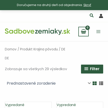
Doručujeme na druhý deň od objednania.
Skryť
Preskočiť
na
obsah
Domov
/ Produkt Krajina pôvodu / DE
DE
Filter
Zobrazuje sa všetkych 29 výsledkov
Vypredané
Vypredané