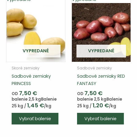
môže
vybra
na
strán
produ
VYPREDANÉ
VYPREDANÉ
Skoré zemiaky
Sadbové zemiaky
Sadbové zemiaky
Sadbové zemiaky RED
PRINCESS
FANTASY
7,50
€
7,50
€
OD
OD
balenie 2,5 kg
Balenie
balenie 2,5 kg
Balenie
1,45
€
1,20
€
25 kg /
/kg
25 kg /
/kg
Tento
Vybrať balenie
Vybrať balenie
výrobok
má
viacero