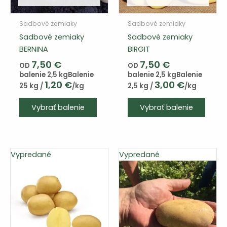
Sadbové zemiaky
Sadbové zemiaky
Sadbové zemiaky
Sadbové zemiaky
BERNINA
BIRGIT
7,50
€
7,50
€
OD
OD
balenie 2,5 kg
Balenie
balenie 2,5 kg
Balenie
1,20
€
3,00
€
25 kg /
/kg
2,5 kg /
/kg
Tento
Vybrať balenie
Vybrať balenie
výrobok
má
viacero
variantov.
Vypredané
Vypredané
Varianty
si
môžete
vybrať
na
stránke