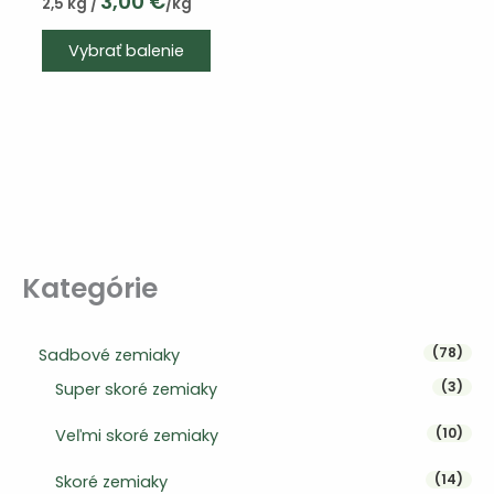
3,00
€
2,5 kg /
/kg
Vybrať balenie
Kategórie
78 p
78
Sadbové zemiaky
3 pr
3
Super skoré zemiaky
10 p
10
Veľmi skoré zemiaky
14 p
14
Skoré zemiaky