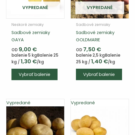
produktu
VYPREDANÉ
VYPREDANÉ
Neskoré zemiaky
Sadbové zemiaky
Sadbové zemiaky
Sadbové zemiaky
GAYA
GOLDMARIE
9,00
€
7,50
€
OD
OD
balenie 5 kg
Balenie 25
balenie 2,5 kg
Balenie
1,30
€
1,40
€
kg /
/kg
25 kg /
/kg
Vybrať balenie
Vybrať balenie
Vypredané
Vypredané