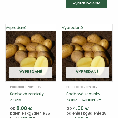
Vybrať balenie
výrob
má
viace
varian
Vypredané
Vypredané
Varia
si
môže
vybra
na
strán
produ
VYPREDANÉ
VYPREDANÉ
Poloskoré zemiaky
Poloskoré zemiaky
Sadbové zemiaky
Sadbové zemiaky
AGRIA
AGRIA – MINIHĽÚZY
5,00
€
4,00
€
OD
OD
balenie 1 kg
Balenie 25
balenie 1 kg
Balenie 25