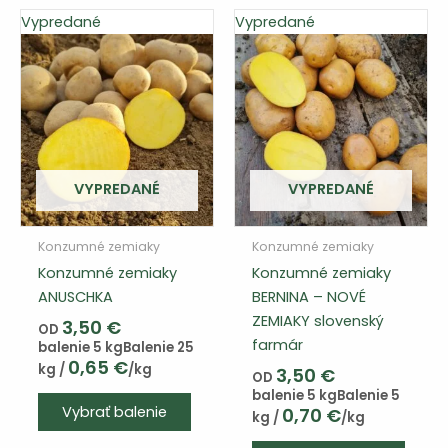
Vypredané
Vypredané
VYPREDANÉ
VYPREDANÉ
Konzumné zemiaky
Konzumné zemiaky
Konzumné zemiaky
Konzumné zemiaky
ANUSCHKA
BERNINA – NOVÉ
ZEMIAKY slovenský
3,50
€
OD
farmár
balenie 5 kg
Balenie 25
0,65
€
kg /
/kg
3,50
€
OD
balenie 5 kg
Balenie 5
Vybrať balenie
0,70
€
kg /
/kg
Tento