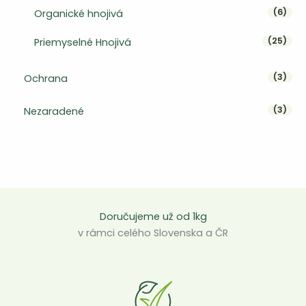
6 pr
6
Organické hnojivá
25 p
25
Priemyselné Hnojivá
3 pr
3
Ochrana
3 pr
3
Nezaradené
Doručujeme už od 1kg
v rámci celého Slovenska a ČR