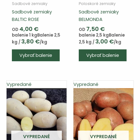
Sadbové zemiaky
Poloskoré zemiaky
Sadbové zemiaky
Sadbové zemiaky
BALTIC ROSE
BELMONDA
4,00
€
7,50
€
OD
OD
balenie 1 kg
Balenie 2,5
balenie 2,5 kg
Balenie
3,80
€
3,00
€
kg /
/kg
2,5 kg /
/kg
Tento
Vybrať balenie
Vybrať balenie
výrobok
má
viacero
variantov.
Vypredané
Vypredané
Varianty
si
môžete
vybrať
na
stránke
produktu
VYPREDANÉ
VYPREDANÉ