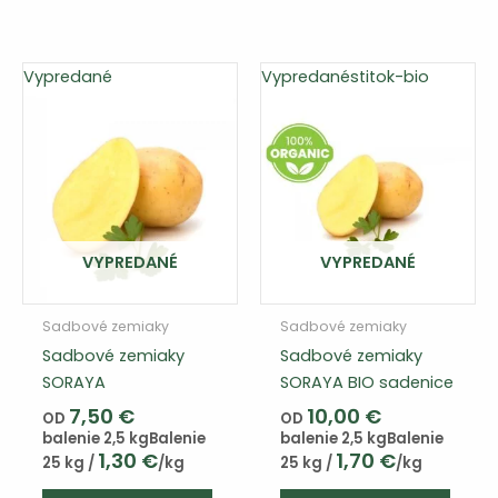
má
má
viacero
viace
variantov.
varian
Vypredané
Vypredané
stitok-bio
Varianty
Varia
si
si
môžete
môže
vybrať
vybra
na
na
stránke
strán
produktu
produ
VYPREDANÉ
VYPREDANÉ
Sadbové zemiaky
Sadbové zemiaky
Sadbové zemiaky
Sadbové zemiaky
SORAYA
SORAYA BIO sadenice
7,50
€
10,00
€
OD
OD
balenie 2,5 kg
Balenie
balenie 2,5 kg
Balenie
1,30
€
1,70
€
25 kg /
/kg
25 kg /
/kg
Tento
Tento