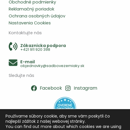
Obchodné podmienky
Reklamačný poriadok
Ochrana osobných údajov
Nastavenia Cookies
Kontaktujte nás
Zákaznícka podpora
+421 911 920 398
E-mail
objednavky@sadbovezemiaky.sk
Sledujte nás
Facebook
Instagram
Používame súbory cookie, aby sme vám poskytli čo
najlepší zážitok z našej webovej stránky.
You can find out more about which cookies we are using