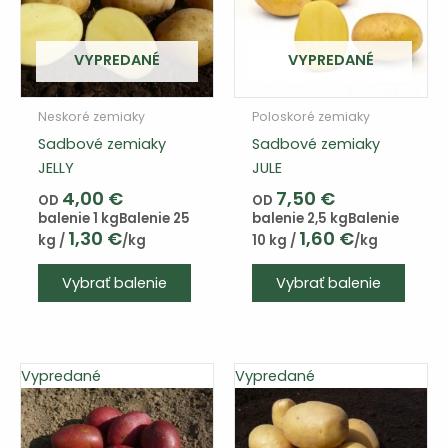
VYPREDANÉ
VYPREDANÉ
Neskoré zemiaky
Poloskoré zemiaky
Sadbové zemiaky
Sadbové zemiaky
JELLY
JULE
4,00
€
7,50
€
OD
OD
balenie 1 kg
Balenie 25
balenie 2,5 kg
Balenie
1,30
€
1,60
€
kg /
/kg
10 kg /
/kg
Tento
Tento
Vybrať balenie
Vybrať balenie
výrobok
výrob
má
má
viacero
viace
variantov.
varian
Vypredané
Vypredané
Varianty
Varia
si
si
môžete
môže