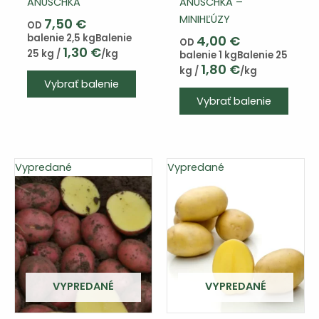
ANUSCHKA
ANUSCHKA –
MINIHĽÚZY
7,50
€
OD
balenie 2,5 kg
Balenie
4,00
€
OD
1,30
€
25 kg /
/kg
balenie 1 kg
Balenie 25
1,80
€
kg /
/kg
Tento
Vybrať balenie
výrobok
Tento
Vybrať balenie
má
výrob
viacero
má
variantov.
viace
Varianty
varian
Vypredané
Vypredané
si
Varia
môžete
si
vybrať
môže
na
vybra
stránke
na
produktu
strán
produ
VYPREDANÉ
VYPREDANÉ