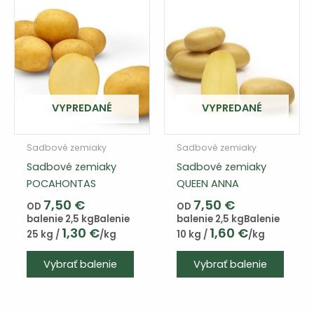
VYPREDANÉ
VYPREDANÉ
Sadbové zemiaky
Sadbové zemiaky
Sadbové zemiaky
Sadbové zemiaky
POCAHONTAS
QUEEN ANNA
7,50
€
7,50
€
OD
OD
balenie 2,5 kg
Balenie
balenie 2,5 kg
Balenie
1,30
€
1,60
€
25 kg /
/kg
10 kg /
/kg
Vybrať balenie
Vybrať balenie