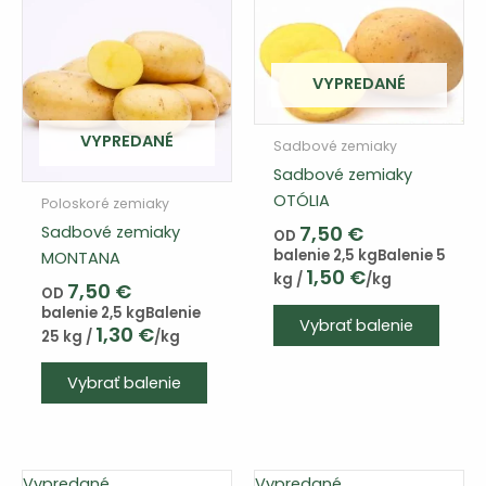
môžete
môže
vybrať
vybra
na
na
VYPREDANÉ
stránke
strán
produktu
produ
VYPREDANÉ
Sadbové zemiaky
Sadbové zemiaky
OTÓLIA
Poloskoré zemiaky
7,50
€
Sadbové zemiaky
OD
balenie 2,5 kg
Balenie 5
MONTANA
1,50
€
kg /
/kg
7,50
€
OD
Tento
balenie 2,5 kg
Balenie
Vybrať balenie
1,30
€
výrob
25 kg /
/kg
má
Vybrať balenie
viace
varian
Varia
si
Vypredané
Vypredané