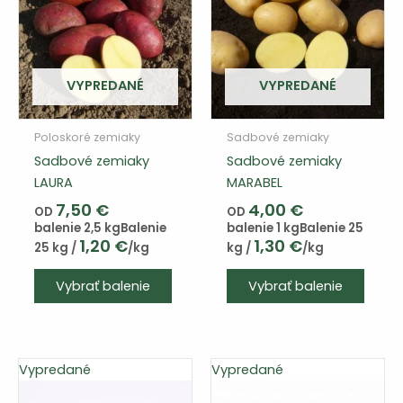
vybrať
vybra
na
na
stránke
strán
produktu
produ
VYPREDANÉ
VYPREDANÉ
Poloskoré zemiaky
Sadbové zemiaky
Sadbové zemiaky
Sadbové zemiaky
LAURA
MARABEL
7,50
€
4,00
€
OD
OD
balenie 2,5 kg
Balenie
balenie 1 kg
Balenie 25
1,20
€
1,30
€
25 kg /
/kg
kg /
/kg
Tento
Tento
Vybrať balenie
Vybrať balenie
výrobok
výrob
má
má
viacero
viace
variantov.
varian
Vypredané
Vypredané
Varianty
Varia
si
si