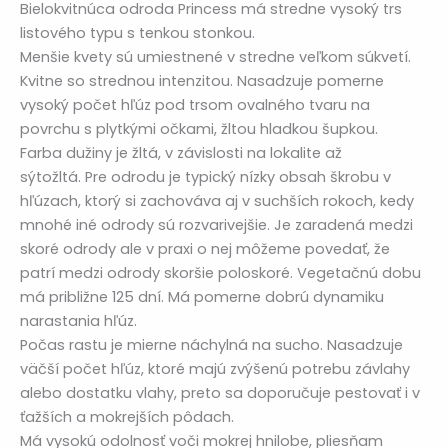
Bielokvitnúca odroda Princess má stredne vysoký trs
listového typu s tenkou stonkou.
Menšie kvety sú umiestnené v stredne veľkom súkvetí.
Kvitne so strednou intenzitou. Nasadzuje pomerne
vysoký počet hľúz pod trsom ovalného tvaru na
povrchu s plytkými očkami, žltou hladkou šupkou.
Farba dužiny je žltá, v závislosti na lokalite až
sýtožltá. Pre odrodu je typický nízky obsah škrobu v
hľúzach, ktorý si zachováva aj v suchších rokoch, kedy
mnohé iné odrody sú rozvarivejšie. Je zaradená medzi
skoré odrody ale v praxi o nej môžeme povedať, že
patrí medzi odrody skoršie poloskoré. Vegetačnú dobu
má približne 125 dní. Má pomerne dobrú dynamiku
narastania hľúz.
Počas rastu je mierne náchylná na sucho. Nasadzuje
väčší počet hľúz, ktoré majú zvýšenú potrebu závlahy
alebo dostatku vlahy, preto sa doporučuje pestovať i v
ťažších a mokrejších pôdach.
Má vysokú odolnosť voči mokrej hnilobe, pliesňam