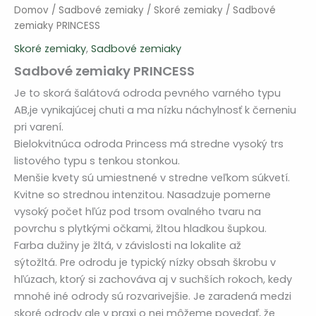
Domov
/
Sadbové zemiaky
/
Skoré zemiaky
/ Sadbové
zemiaky PRINCESS
Skoré zemiaky
,
Sadbové zemiaky
Sadbové zemiaky PRINCESS
Je to skorá šalátová odroda pevného varného typu
AB,je vynikajúcej chuti a ma nízku náchylnosť k černeniu
pri varení.
Bielokvitnúca odroda Princess má stredne vysoký trs
listového typu s tenkou stonkou.
Menšie kvety sú umiestnené v stredne veľkom súkvetí.
Kvitne so strednou intenzitou. Nasadzuje pomerne
vysoký počet hľúz pod trsom ovalného tvaru na
povrchu s plytkými očkami, žltou hladkou šupkou.
Farba dužiny je žltá, v závislosti na lokalite až
sýtožltá. Pre odrodu je typický nízky obsah škrobu v
hľúzach, ktorý si zachováva aj v suchších rokoch, kedy
mnohé iné odrody sú rozvarivejšie. Je zaradená medzi
skoré odrody ale v praxi o nej môžeme povedať, že