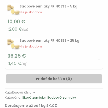
Sadbové zemiaky PRINCESS – 5 kg
Nie je skladom
10,00
€
—
2,00
€
(
/kg)
Sadbové zemiaky PRINCESS – 25 kg
Nie je skladom
36,25
€
—
1,45
€
(
/kg)
Pridať do košíka (
0
)
Alternative:
Katalógové číslo:
-
Kategórie:
Skoré zemiaky
,
Sadbové zemiaky
Doručujeme už od 1 kg SK,CZ