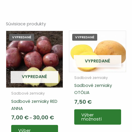
Súvisiace produkty
VYPREDANÉ
VYPREDANÉ
VYPREDANÉ
VYPREDANÉ
Sadbové zemiaky
Sadbové zemiaky
OTÓLIA
Sadbové zemiaky
7,50
€
Sadbové zemiaky RED
ANNA
Tent
Výber
Cenový
7,00
€
30,00
€
výro
–
možností
rozsah:
má
Tento
7,00 €
Výber
až
viac