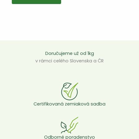
má
viacero
variantov.
Varianty
si
môžete
vybrať
Doručujeme už od 1kg
na
v rámci celého Slovenska a ČR
stránke
produktu
Certifikovaná zemiaková sadba
Odborné poradenstvo