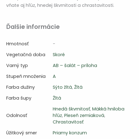
vňate aj hľúz, hnedej škvrnitosti a chrastavitosti.
Ďalšie informácie
Hmotnosť
-
Vegetačná doba
Skoré
Varný typ
AB – šalát – príloha
Stupeň množenia
A
Farba dužiny
Sýto žltá
,
Žltá
Farba šupy
Žltá
Hnedá škvrnitosť
,
Mäkká hniloba
Odolnosť
hľúz
,
Pleseň zemiaková
,
Chrastavitosť
Úžitkový smer
Priamy konzum