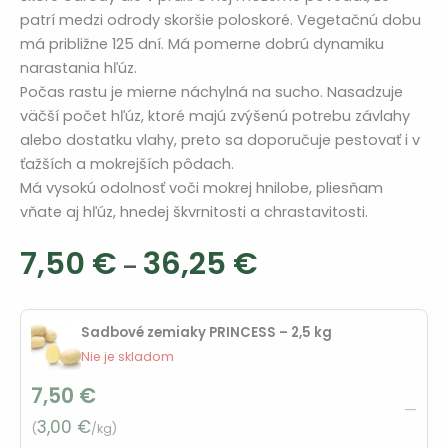
patrí medzi odrody skoršie poloskoré. Vegetačnú dobu
má približne 125 dní. Má pomerne dobrú dynamiku
narastania hľúz.
Počas rastu je mierne náchylná na sucho. Nasadzuje
väčší počet hľúz, ktoré majú zvýšenú potrebu závlahy
alebo dostatku vlahy, preto sa doporučuje pestovať i v
ťažších a mokrejších pôdach.
Má vysokú odolnosť voči mokrej hnilobe, pliesňam
vňate aj hľúz, hnedej škvrnitosti a chrastavitosti.
Cenový
7,50
€
36,25
€
–
rozsah:
7,50 €
Sadbové zemiaky PRINCESS – 2,5 kg
až
Nie je skladom
7,50
€
36,25 €
—
3,00
€
(
/kg)