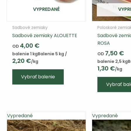
VYPREDANÉ
VYPR
Sadbové zemiaky
Poloskoré zemia
Sadbové zemiaky ALOUETTE
Sadbové zemi
ROSA
4,00
€
OD
7,50
€
balenie 1 kg
Balenie 5 kg /
OD
2,20
€
/kg
balenie 2,5 kg
B
1,30
€
/kg
Tento
Vybrať balenie
výrobok
Vybrať bal
má
viacero
variantov.
Varianty
Vypredané
Vypredané
si
môžete