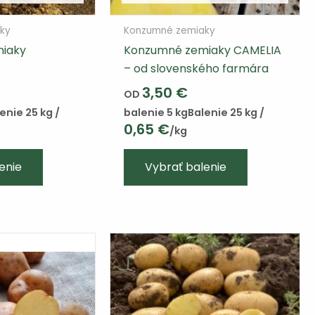
ky
Konzumné zemiaky
iaky
Konzumné zemiaky CAMELIA
– od slovenského farmára
3,50
€
OD
enie 25 kg /
balenie 5 kg
Balenie 25 kg /
0,65
€
/kg
enie
Vybrať balenie