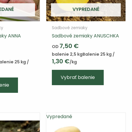
EDANÉ
VYPREDANÉ
ky
Sadbové zemiaky
aky ANNA
Sadbové zemiaky ANUSCHKA
7,50
€
OD
balenie 2,5 kg
Balenie 25 kg /
1,30
€
alenie 25 kg /
/kg
Tento
Vybrať balenie
výrobok
enie
má
viacero
variantov.
Varianty
Vypredané
si
môžete