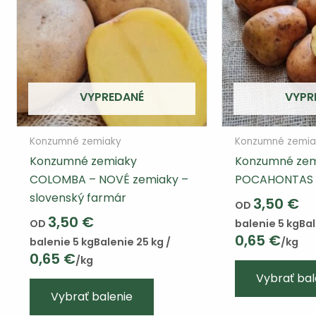
VYPREDANÉ
VYPR
Konzumné zemiaky
Konzumné zemia
Konzumné zemiaky
Konzumné zem
COLOMBA – NOVÉ zemiaky –
POCAHONTAS
slovenský farmár
3,50
€
OD
3,50
€
OD
balenie 5 kg
Bal
0,65
€
balenie 5 kg
Balenie 25 kg /
/kg
0,65
€
/kg
Vybrať bal
Vybrať balenie