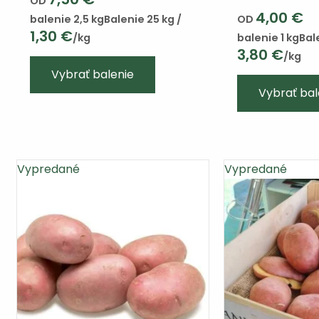
OD
4,00
€
balenie 2,5 kg
Balenie 25 kg /
OD
1,30
€
/kg
balenie 1 kg
Bal
3,80
€
/kg
Tento
Vybrať balenie
výrobok
Vybrať bal
má
viacero
variantov.
Varianty
Vypredané
Vypredané
si
môžete
vybrať
na
stránke
produktu