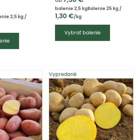
OD
balenie 2,5 kg
Balenie 25 kg /
1,30
€
enie 2,5 kg /
/kg
Vybrať balenie
Tento
enie
výrobok
má
viacero
variantov.
Vypredané
Varianty
si
môžete
vybrať
na
stránke
produktu