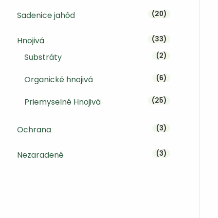
20 produktov
20
Sadenice jahôd
33 produktov
33
Hnojivá
2 produkty
2
Substráty
6 produktov
6
Organické hnojivá
25 produktov
25
Priemyselné Hnojivá
3 produkty
3
Ochrana
3 produkty
3
Nezaradené