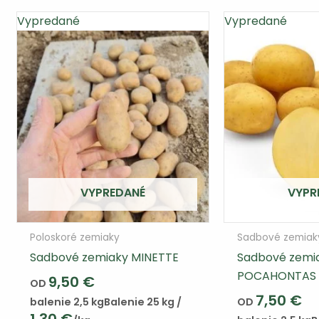
Vypredané
Vypredané
VYPREDANÉ
VYPR
Poloskoré zemiaky
Sadbové zemiak
Sadbové zemiaky MINETTE
Sadbové zemi
POCAHONTAS
9,50
€
OD
7,50
€
balenie 2,5 kg
Balenie 25 kg /
OD