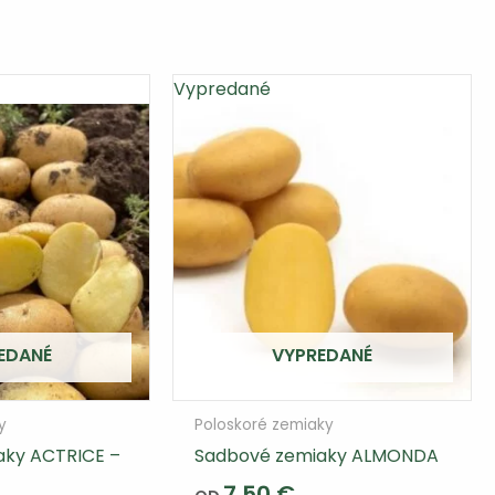
viacero
variantov.
Varianty
Vypredané
si
môžete
vybrať
na
stránke
produktu
EDANÉ
VYPREDANÉ
y
Poloskoré zemiaky
aky ACTRICE –
Sadbové zemiaky ALMONDA
7,50
€