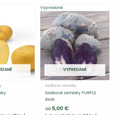
Vypredané
EDANÉ
VYPREDANÉ
y
Sadbové zemiaky
aky
Sadbové zemiaky PURPLE
RAIN
5,00
€
OD