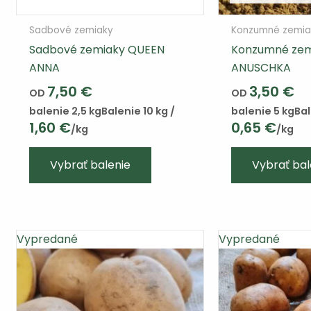
Sadbové zemiaky
Konzumné zemia
Sadbové zemiaky QUEEN
Konzumné zem
ANNA
ANUSCHKA
7,50
€
3,50
€
OD
OD
balenie 2,5 kg
Balenie 10 kg /
balenie 5 kg
Bal
1,60
€
0,65
€
/kg
/kg
Vybrať balenie
Vybrať bal
Vypredané
Vypredané