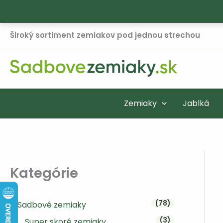
Preskočiť
Široký sortiment zemiakov pod jednou strechou
na
obsah
Zemiaky
Jablká
Kategórie
78 produktov
78
Sadbové zemiaky
3 produkty
3
Super skoré zemiaky