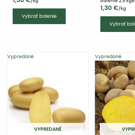
1,30
€
/kg
balenie 2,5 kg
B
1,30
€
/kg
Tento
Vybrať balenie
výrobok
Vybrať bal
má
viacero
variantov.
Varianty
Vypredané
Vypredané
si
môžete
vybrať
na
stránke
produktu
VYPREDANÉ
VYPR