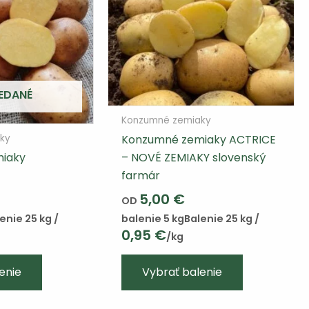
EDANÉ
Konzumné zemiaky
Konzumné zemiaky ACTRICE
ky
iaky
– NOVÉ ZEMIAKY slovenský
farmár
5,00
€
OD
enie 25 kg /
balenie 5 kg
Balenie 25 kg /
0,95
€
/kg
Tento
enie
Vybrať balenie
výrobok
má