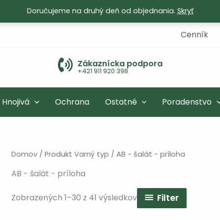
Doručujeme na druhý deň od objednania.
Skryť
Cenník
Zákaznícka podpora
+421 911 920 398
Hnojivá
Ochrana
Ostatné
Poradenstvo
Domov
/ Produkt Varný typ / AB - šalát - príloha
AB - šalát - príloha
Zobrazených 1–30 z 41 výsledkov
Filter