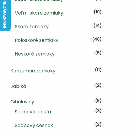
10 produktov
10
Veľmi skoré zemiaky
14 produktov
14
Skoré zemiaky
46 produktov
46
Poloskoré zemiaky
5 produktov
5
Neskoré zemiaky
11 produktov
11
Konzumné zemiaky
2 produkty
2
Jablká
5 produktov
5
Cibuloviny
3 produkty
3
Sadbová cibuľa
2 produkty
2
Sadbový cesnak